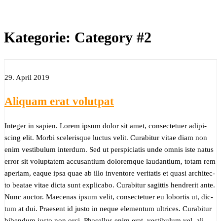
Kategorie:
Category #2
29. April 2019
Ali­quam erat volut­pat
Inte­ger in sapi­en. Lorem ipsum dolor sit amet, con­sec­te­tuer adi­pi­
scing elit. Mor­bi sce­le­ris­que luc­tus velit. Curab­i­tur vitae diam non
enim ves­ti­bu­lum inter­dum. Sed ut per­spi­cia­tis unde omnis iste natus
error sit volupt­atem accu­san­ti­um dolo­rem­que lau­dan­ti­um, totam rem
ape­ri­am, eaque ipsa quae ab illo inven­to­re veri­ta­tis et qua­si archi­tec­
to bea­tae vitae dic­ta sunt expli­c­abo. Curab­i­tur sagit­tis hendre­rit ante.
Nunc auc­tor. Mae­ce­nas ipsum velit, con­sec­te­tuer eu lob­or­tis ut, dic­
tum at dui. Prae­sent id jus­to in neque ele­mentum ultri­ces. Curab­i­tur
biben­dum jus­to non orci. Pha­sel­lus enim erat, ves­ti­bu­lum vel, ali­