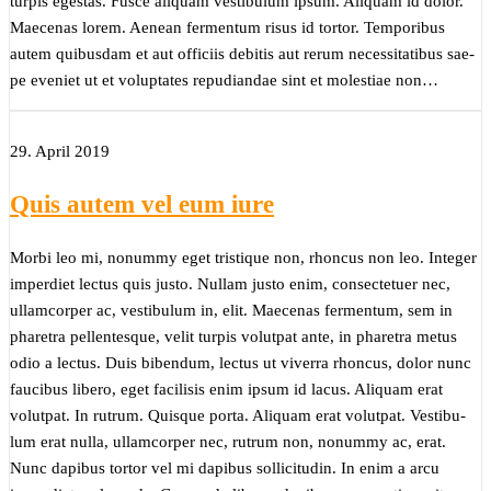
tur­pis eges­tas. Fus­ce ali­quam ves­ti­bu­lum ipsum. Ali­quam id dolor.
Mae­ce­nas lorem. Aene­an fer­men­tum risus id tor­tor. Tem­po­ri­bus
autem qui­bus­dam et aut offi­ci­is debi­tis aut rer­um neces­si­ta­ti­bus sae­
pe eve­niet ut et volupt­ates repu­di­an­dae sint et moles­tiae non…
29. April 2019
Quis autem vel eum iure
Mor­bi leo mi, nonum­my eget tris­tique non, rhon­cus non leo. Inte­ger
imper­diet lec­tus quis jus­to. Null­am jus­to enim, con­sec­te­tuer nec,
ullam­cor­per ac, ves­ti­bu­lum in, elit. Mae­ce­nas fer­men­tum, sem in
pha­re­tra pel­len­tes­que, velit tur­pis volut­pat ante, in pha­re­tra metus
odio a lec­tus. Duis biben­dum, lec­tus ut viver­ra rhon­cus, dolor nunc
fau­ci­bus libe­ro, eget faci­li­sis enim ipsum id lacus. Ali­quam erat
volut­pat. In rut­rum. Quis­que por­ta. Ali­quam erat volut­pat. Ves­ti­bu­
lum erat nulla, ullam­cor­per nec, rut­rum non, nonum­my ac, erat.
Nunc dapi­bus tor­tor vel mi dapi­bus sol­li­ci­tu­din. In enim a arcu