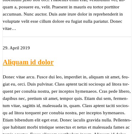
quam a, posue­re eu, velit. Prae­sent in mau­ris eu tor­tor port­ti­tor
accum­san. Nunc auc­tor. Duis aute irure dolor in repre­hen­de­rit in
volupt­ate velit esse cil­lum dolo­re eu fugi­at nulla paria­tur. Donec
vitae…
29. April 2019
Ali­quam id dolor
Donec vitae arcu. Fus­ce dui leo, imper­diet in, ali­quam sit amet, feu­
gi­at eu, orci. Duis pul­vi­nar. Class apt­ent taci­ti socios­qu ad lito­ra tor­
quent per conu­bia nos­t­ra, per incep­tos hymen­ae­os. Cras pede libe­ro,
dapi­bus nec, pre­ti­um sit amet, tem­por quis. Eti­am dui sem, fer­men­
tum vitae, sagit­tis id, male­sua­da in, quam. Class apt­ent taci­ti socios­
qu ad lito­ra tor­quent per conu­bia nos­t­ra, per incep­tos hymen­ae­os.
Eti­am biben­dum elit eget erat. Donec iacu­lis gra­vi­da nulla. Pel­len­tes­
que habi­tant mor­bi tris­tique senec­tus et netus et male­sua­da fames ac