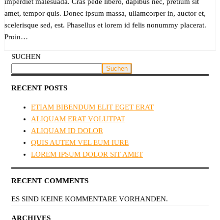
imper­diet male­sua­da. Cras pede libe­ro, dapi­bus nec, pre­ti­um sit
amet, tem­por quis. Donec ipsum mas­sa, ullam­cor­per in, auc­tor et,
sce­le­ris­que sed, est. Pha­sel­lus et lorem id felis nonum­my pla­ce­rat.
Pro­in…
SUCHEN
Suchen
RECENT POSTS
ETI­AM BIBEN­DUM ELIT EGET ERAT
ALI­QUAM ERAT VOLUT­PAT
ALI­QUAM ID DOLOR
QUIS AUTEM VEL EUM IURE
LOREM IPSUM DOLOR SIT AMET
RECENT COMMENTS
ES SIND KEINE KOMMENTARE VORHANDEN.
ARCHIVES